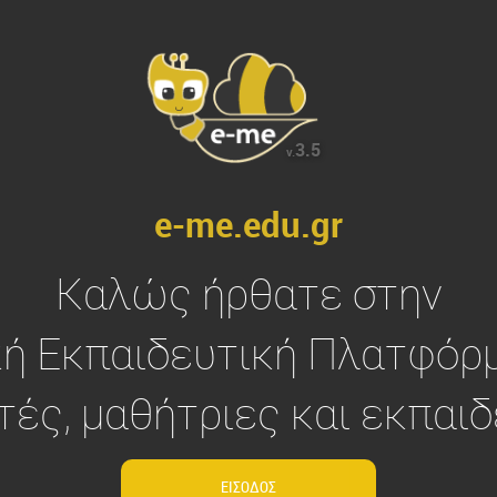
3.5
v.
e-me.edu.gr
Καλώς ήρθατε στην
ή Εκπαιδευτική Πλατφόρ
τές, μαθήτριες και εκπαι