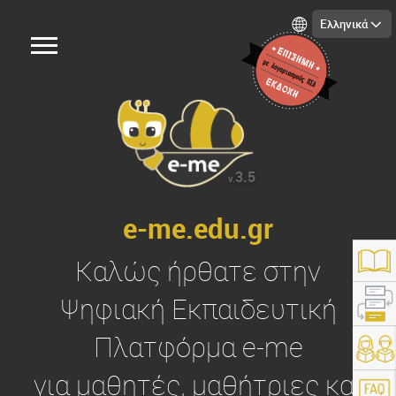
Ελληνικά
3.5
v.
e-me.edu.gr
Καλώς ήρθατε στην
Ψηφιακή Εκπαιδευτική
Πλατφόρμα
e-me
https://e-me.edu.gr/
για μαθητές, μαθήτριες και