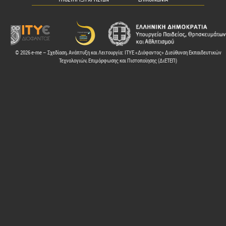
© 2026 e-me – Σχεδίαση, Ανάπτυξη και Λειτουργία: ΙΤΥΕ «Διόφαντος» Διεύθυνση Εκπαιδευτικών
Τεχνολογιών, Επιμόρφωσης και Πιστοποίησης (ΔιΕΤΕΠ)
ελών