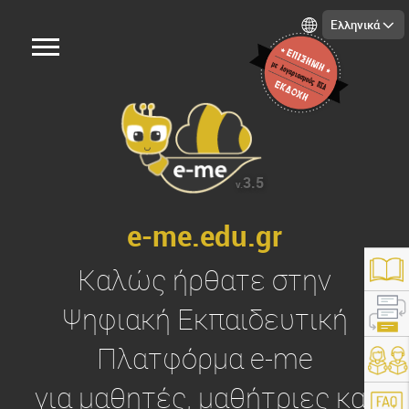
Ελληνικά
3.5
v.
e-me.edu.gr
Καλώς ήρθατε στην
Ψηφιακή Εκπαιδευτική
Πλατφόρμα
e-me
https://e-me.edu.gr/
για μαθητές, μαθήτριες και