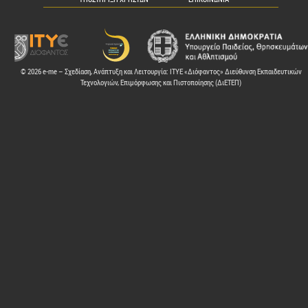
© 2026 e-me – Σχεδίαση, Ανάπτυξη και Λειτουργία: ΙΤΥΕ «Διόφαντος» Διεύθυνση Εκπαιδευτικών
Τεχνολογιών, Επιμόρφωσης και Πιστοποίησης (ΔιΕΤΕΠ)
ελών