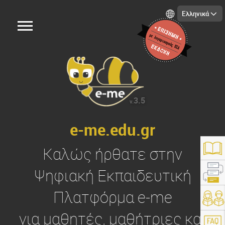
Ελληνικά
3.5
v.
e-me.edu.gr
Καλώς ήρθατε στην
Ψηφιακή Εκπαιδευτική
Πλατφόρμα
e-me
https://e-me.edu.gr/
για μαθητές, μαθήτριες και