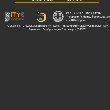
© 2026 e-me – Σχεδίαση, Ανάπτυξη και Λειτουργία: ΙΤΥΕ «Διόφαντος» Διεύθυνση Εκπαιδευτικών
Τεχνολογιών, Επιμόρφωσης και Πιστοποίησης (ΔιΕΤΕΠ)
ελών