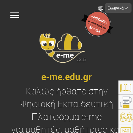
Ελληνικά
3.5
v.
e-me.edu.gr
Καλώς ήρθατε στην
Ψηφιακή Εκπαιδευτική
Πλατφόρμα
e-me
https://e-me.edu.gr/
για μαθητές, μαθήτριες και