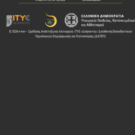
© 2026 e-me – Σχεδίαση, Ανάπτυξη και Λειτουργία: ΙΤΥΕ «Διόφαντος» Διεύθυνση Εκπαιδευτικών
Τεχνολογιών, Επιμόρφωσης και Πιστοποίησης (ΔιΕΤΕΠ)
ελών