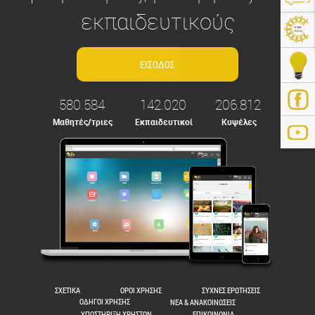
εκπαιδευτικούς
580.584
142.020
206.812
Μαθητές/τριες
Εκπαιδευτικοί
Κυψέλες
ps://e-me.edu.gr/
ΣΧΕΤΙΚΑ
ΟΡΟΙ ΧΡΗΣΗΣ
ΣΥΧΝΕΣ ΕΡΩΤΗΣΕΙΣ
ΟΔΗΓΟΙ ΧΡΗΣΗΣ
ΝΕΑ & ΑΝΑΚΟΙΝΩΣΕΙΣ
ΥΠΟΣΤΗΡΙΞΗ ΧΡΗΣΤΩΝ
ΕΠΙΚΟΙΝΩΝΙΑ