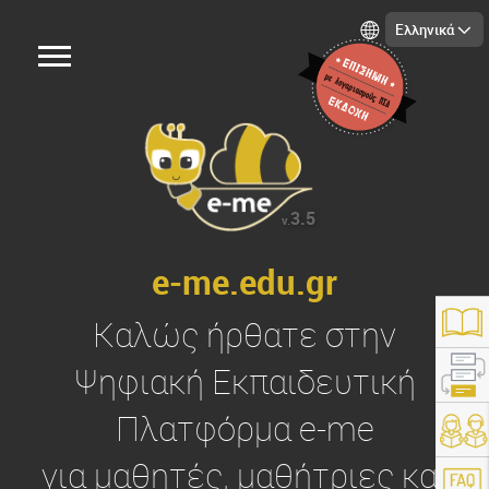
Ελληνικά
3.5
v.
e-me.edu.gr
Καλώς ήρθατε στην
Ψηφιακή Εκπαιδευτική
Πλατφόρμα
e-me
https://e-me.edu.gr/
για μαθητές, μαθήτριες και