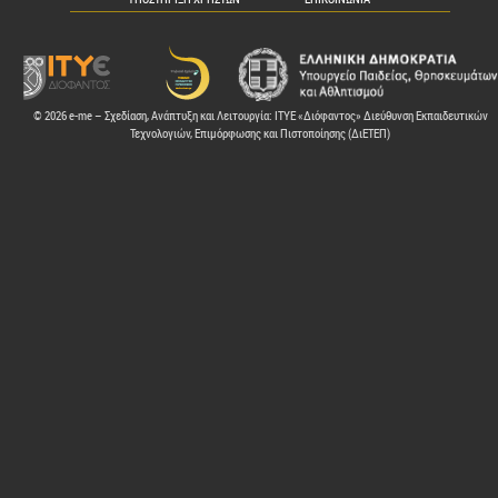
© 2026 e-me – Σχεδίαση, Ανάπτυξη και Λειτουργία: ΙΤΥΕ «Διόφαντος» Διεύθυνση Εκπαιδευτικών
Τεχνολογιών, Επιμόρφωσης και Πιστοποίησης (ΔιΕΤΕΠ)
ελών