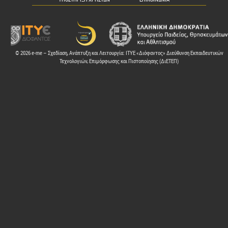
© 2026 e-me – Σχεδίαση, Ανάπτυξη και Λειτουργία: ΙΤΥΕ «Διόφαντος» Διεύθυνση Εκπαιδευτικών
Τεχνολογιών, Επιμόρφωσης και Πιστοποίησης (ΔιΕΤΕΠ)
ελών