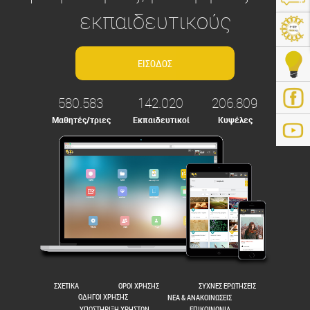
εκπαιδευτικούς
580.583
142.020
206.809
Μαθητές/τριες
Εκπαιδευτικοί
Κυψέλες
ps://e-me.edu.gr/
ΣΧΕΤΙΚΑ
ΟΡΟΙ ΧΡΗΣΗΣ
ΣΥΧΝΕΣ ΕΡΩΤΗΣΕΙΣ
ΟΔΗΓΟΙ ΧΡΗΣΗΣ
ΝΕΑ & ΑΝΑΚΟΙΝΩΣΕΙΣ
ΥΠΟΣΤΗΡΙΞΗ ΧΡΗΣΤΩΝ
ΕΠΙΚΟΙΝΩΝΙΑ