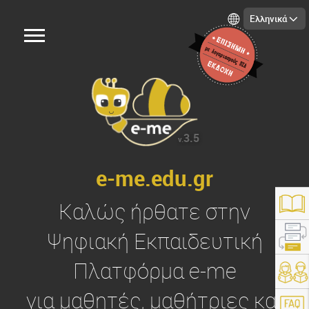
Ελληνικά
3.5
v.
e-me.edu.gr
Καλώς ήρθατε στην
Ψηφιακή Εκπαιδευτική
Πλατφόρμα
e-me
https://e-me.edu.gr/
για μαθητές, μαθήτριες και