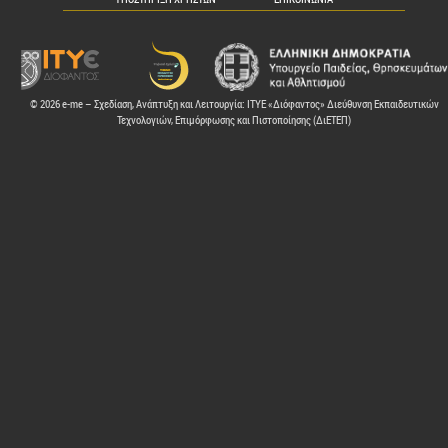
© 2026 e-me – Σχεδίαση, Ανάπτυξη και Λειτουργία: ΙΤΥΕ «Διόφαντος» Διεύθυνση Εκπαιδευτικών
Τεχνολογιών, Επιμόρφωσης και Πιστοποίησης (ΔιΕΤΕΠ)
ελών