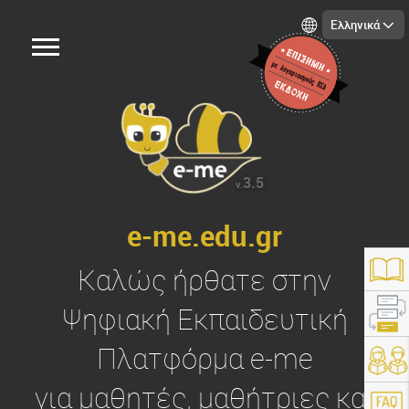
Ελληνικά
3.5
v.
e-me.edu.gr
Καλώς ήρθατε στην
Ψηφιακή Εκπαιδευτική
Πλατφόρμα
e-me
https://e-me.edu.gr/
για μαθητές, μαθήτριες και