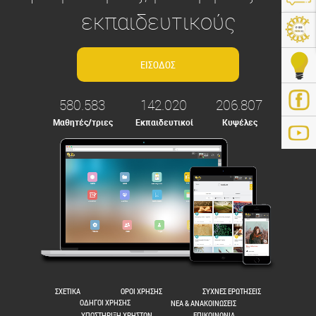
εκπαιδευτικούς
580.583
142.020
206.807
Μαθητές/τριες
Εκπαιδευτικοί
Κυψέλες
ps://e-me.edu.gr/
ΣΧΕΤΙΚΑ
ΟΡΟΙ ΧΡΗΣΗΣ
ΣΥΧΝΕΣ ΕΡΩΤΗΣΕΙΣ
ΟΔΗΓΟΙ ΧΡΗΣΗΣ
ΝΕΑ & ΑΝΑΚΟΙΝΩΣΕΙΣ
ΥΠΟΣΤΗΡΙΞΗ ΧΡΗΣΤΩΝ
ΕΠΙΚΟΙΝΩΝΙΑ