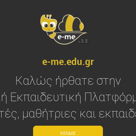
3.5
v.
e-me.edu.gr
Καλώς ήρθατε στην
ή Εκπαιδευτική Πλατφόρ
τές, μαθήτριες και εκπαι