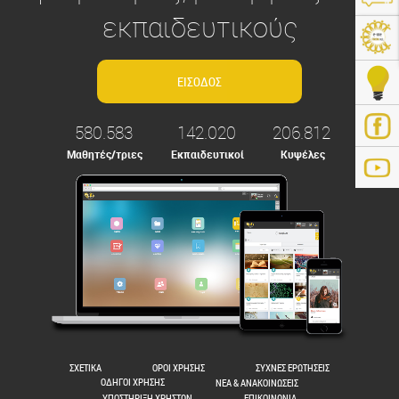
εκπαιδευτικούς
580.583
142.020
206.812
Μαθητές/τριες
Εκπαιδευτικοί
Κυψέλες
ps://e-me.edu.gr/
ΣΧΕΤΙΚΑ
ΟΡΟΙ ΧΡΗΣΗΣ
ΣΥΧΝΕΣ ΕΡΩΤΗΣΕΙΣ
ΟΔΗΓΟΙ ΧΡΗΣΗΣ
ΝΕΑ & ΑΝΑΚΟΙΝΩΣΕΙΣ
ΥΠΟΣΤΗΡΙΞΗ ΧΡΗΣΤΩΝ
ΕΠΙΚΟΙΝΩΝΙΑ