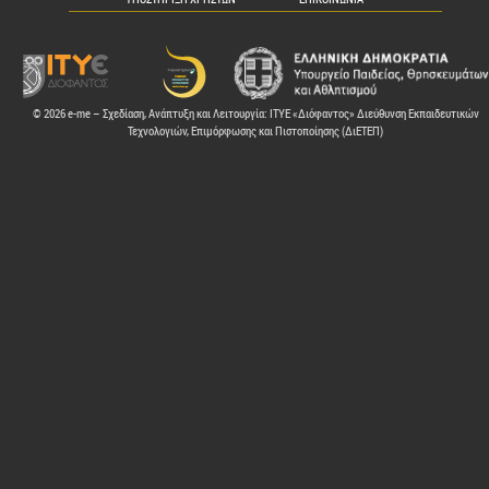
© 2026 e-me – Σχεδίαση, Ανάπτυξη και Λειτουργία: ΙΤΥΕ «Διόφαντος» Διεύθυνση Εκπαιδευτικών
Τεχνολογιών, Επιμόρφωσης και Πιστοποίησης (ΔιΕΤΕΠ)
ελών