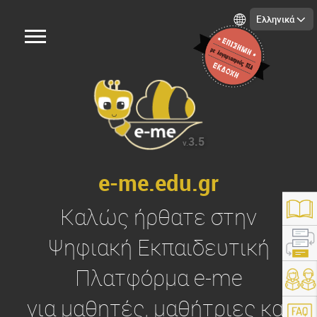
Ελληνικά
3.5
v.
e-me.edu.gr
Καλώς ήρθατε στην
Ψηφιακή Εκπαιδευτική
Πλατφόρμα
e-me
https://e-me.edu.gr/
για μαθητές, μαθήτριες και