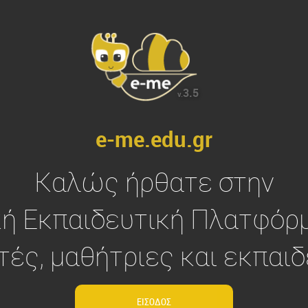
3.5
v.
e-me.edu.gr
Καλώς ήρθατε στην
ή Εκπαιδευτική Πλατφόρ
τές, μαθήτριες και εκπαι