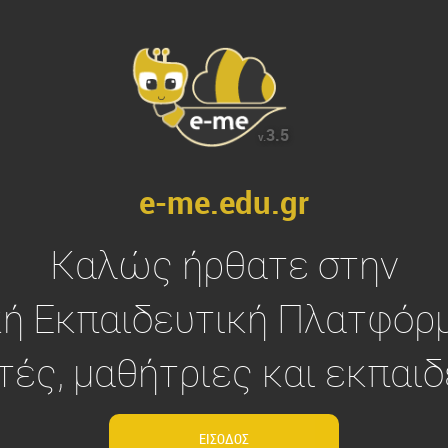
3.5
v.
e-me.edu.gr
Καλώς ήρθατε στην
ή Εκπαιδευτική Πλατφόρ
τές, μαθήτριες και εκπαι