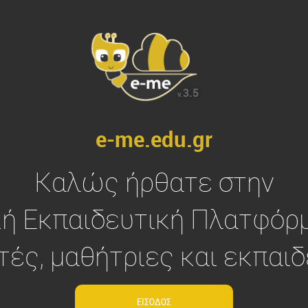
3.5
v.
e-me.edu.gr
Καλώς ήρθατε στην
ή Εκπαιδευτική Πλατφόρ
τές, μαθήτριες και εκπαι