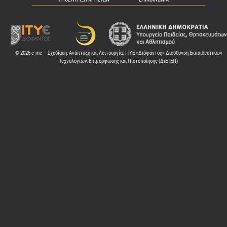
© 2026 e-me – Σχεδίαση, Ανάπτυξη και Λειτουργία: ΙΤΥΕ «Διόφαντος» Διεύθυνση Εκπαιδευτικών
Τεχνολογιών, Επιμόρφωσης και Πιστοποίησης (ΔιΕΤΕΠ)
ελών