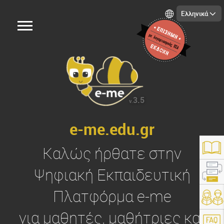
Ελληνικά
3.5
v.
e-me.edu.gr
Καλώς ήρθατε στην
Ψηφιακή Εκπαιδευτική
Πλατφόρμα
e-me
https://e-me.edu.gr/
για μαθητές, μαθήτριες και