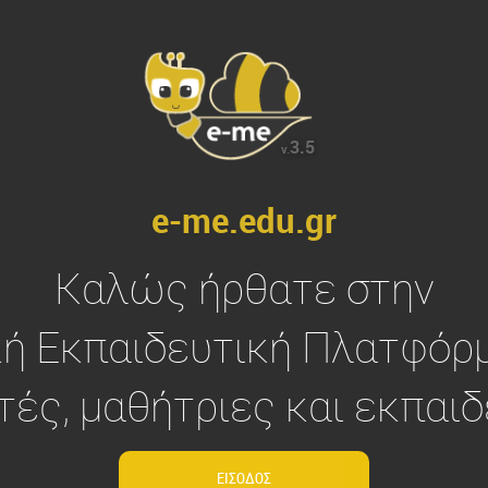
3.5
v.
e-me.edu.gr
Καλώς ήρθατε στην
ή Εκπαιδευτική Πλατφόρ
τές, μαθήτριες και εκπαι