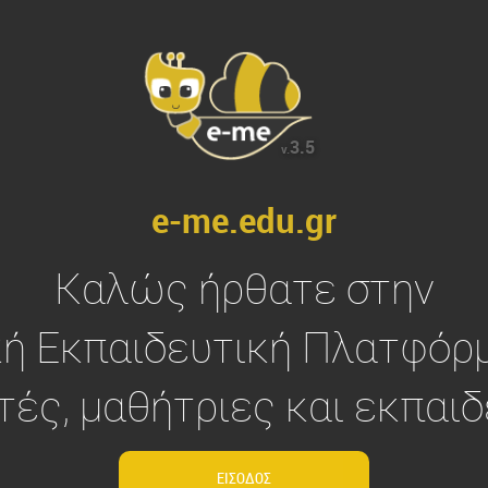
3.5
v.
e-me.edu.gr
Καλώς ήρθατε στην
ή Εκπαιδευτική Πλατφόρ
τές, μαθήτριες και εκπαι