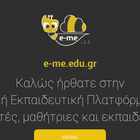
3.5
v.
e-me.edu.gr
Καλώς ήρθατε στην
ή Εκπαιδευτική Πλατφόρ
τές, μαθήτριες και εκπαι