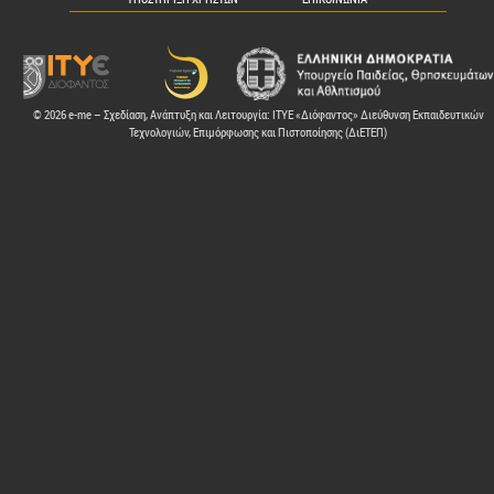
© 2026 e-me – Σχεδίαση, Ανάπτυξη και Λειτουργία: ΙΤΥΕ «Διόφαντος» Διεύθυνση Εκπαιδευτικών
Τεχνολογιών, Επιμόρφωσης και Πιστοποίησης (ΔιΕΤΕΠ)
ελών