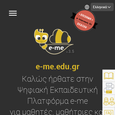
Ελληνικά
3.5
v.
e-me.edu.gr
Καλώς ήρθατε στην
Ψηφιακή Εκπαιδευτική
Πλατφόρμα
e-me
https://e-me.edu.gr/
για μαθητές, μαθήτριες και