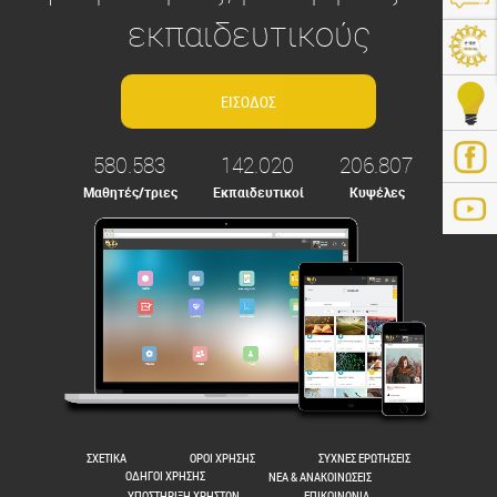
εκπαιδευτικούς
580.583
142.020
206.807
Μαθητές/τριες
Εκπαιδευτικοί
Κυψέλες
ps://e-me.edu.gr/
ΣΧΕΤΙΚΑ
ΟΡΟΙ ΧΡΗΣΗΣ
ΣΥΧΝΕΣ ΕΡΩΤΗΣΕΙΣ
ΟΔΗΓΟΙ ΧΡΗΣΗΣ
ΝΕΑ & ΑΝΑΚΟΙΝΩΣΕΙΣ
ΥΠΟΣΤΗΡΙΞΗ ΧΡΗΣΤΩΝ
ΕΠΙΚΟΙΝΩΝΙΑ