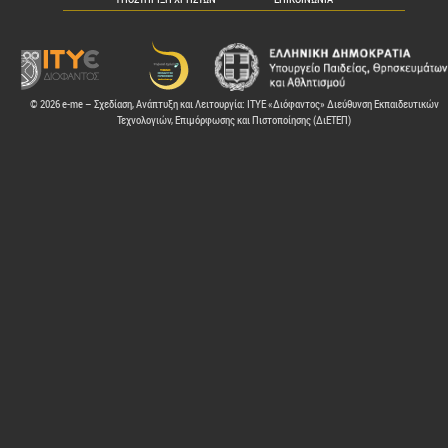
© 2026 e-me – Σχεδίαση, Ανάπτυξη και Λειτουργία: ΙΤΥΕ «Διόφαντος» Διεύθυνση Εκπαιδευτικών
Τεχνολογιών, Επιμόρφωσης και Πιστοποίησης (ΔιΕΤΕΠ)
ελών