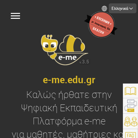
Ελληνικά
3.5
v.
e-me.edu.gr
Καλώς ήρθατε στην
Ψηφιακή Εκπαιδευτική
Πλατφόρμα
e-me
https://e-me.edu.gr/
για μαθητές, μαθήτριες και