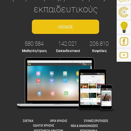
εκπαιδευτικούς
580.584
142.021
206.810
Μαθητές/τριες
Εκπαιδευτικοί
Κυψέλες
ps://e-me.edu.gr/
ΣΧΕΤΙΚΑ
ΟΡΟΙ ΧΡΗΣΗΣ
ΣΥΧΝΕΣ ΕΡΩΤΗΣΕΙΣ
ΟΔΗΓΟΙ ΧΡΗΣΗΣ
ΝΕΑ & ΑΝΑΚΟΙΝΩΣΕΙΣ
ΥΠΟΣΤΗΡΙΞΗ ΧΡΗΣΤΩΝ
ΕΠΙΚΟΙΝΩΝΙΑ