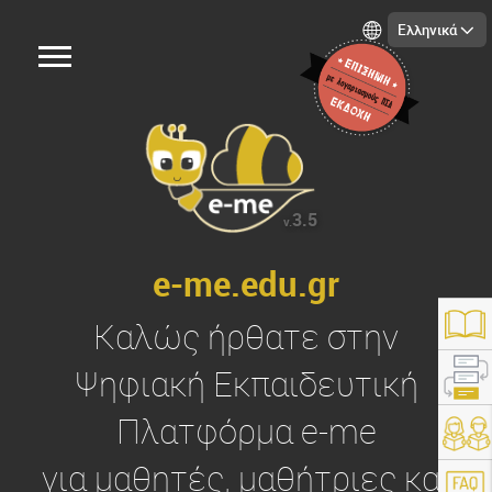
Ελληνικά
3.5
v.
e-me.edu.gr
Καλώς ήρθατε στην
Ψηφιακή Εκπαιδευτική
Πλατφόρμα
e-me
https://e-me.edu.gr/
για μαθητές, μαθήτριες και