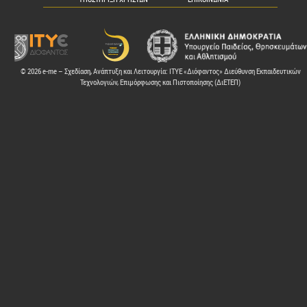
© 2026 e-me – Σχεδίαση, Ανάπτυξη και Λειτουργία: ΙΤΥΕ «Διόφαντος» Διεύθυνση Εκπαιδευτικών
Τεχνολογιών, Επιμόρφωσης και Πιστοποίησης (ΔιΕΤΕΠ)
ελών