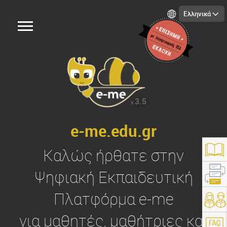
Ελληνικά
3.5
v.
e-me.edu.gr
Καλώς ήρθατε στην
Ψηφιακή Εκπαιδευτική
Πλατφόρμα
e-me
https://e-me.edu.gr/
για μαθητές, μαθήτριες και