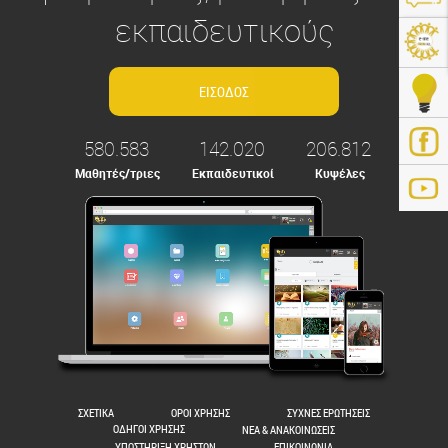
εκπαιδευτικούς
580.583
142.020
206.812
Μαθητές/τριες
Εκπαιδευτικοί
Κυψέλες
ps://e-me.edu.gr/
ΣΧΕΤΙΚΑ
ΟΡΟΙ ΧΡΗΣΗΣ
ΣΥΧΝΕΣ ΕΡΩΤΗΣΕΙΣ
ΟΔΗΓΟΙ ΧΡΗΣΗΣ
ΝΕΑ & ΑΝΑΚΟΙΝΩΣΕΙΣ
ΥΠΟΣΤΗΡΙΞΗ ΧΡΗΣΤΩΝ
ΕΠΙΚΟΙΝΩΝΙΑ