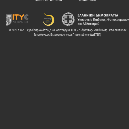
© 2026 e-me – Σχεδίαση, Ανάπτυξη και Λειτουργία: ΙΤΥΕ «Διόφαντος» Διεύθυνση Εκπαιδευτικών
Τεχνολογιών, Επιμόρφωσης και Πιστοποίησης (ΔιΕΤΕΠ)
ελών