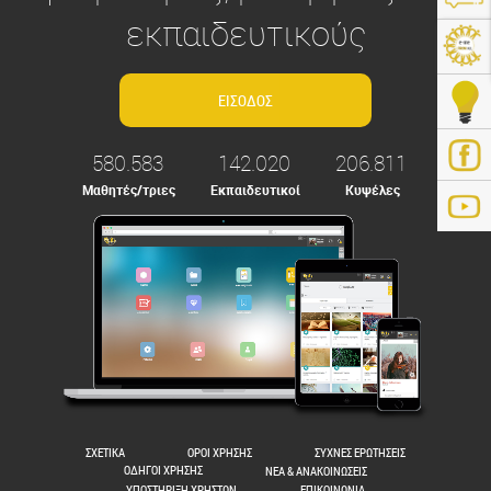
εκπαιδευτικούς
580.583
142.020
206.811
Μαθητές/τριες
Εκπαιδευτικοί
Κυψέλες
ps://e-me.edu.gr/
ΣΧΕΤΙΚΑ
ΟΡΟΙ ΧΡΗΣΗΣ
ΣΥΧΝΕΣ ΕΡΩΤΗΣΕΙΣ
ΟΔΗΓΟΙ ΧΡΗΣΗΣ
ΝΕΑ & ΑΝΑΚΟΙΝΩΣΕΙΣ
ΥΠΟΣΤΗΡΙΞΗ ΧΡΗΣΤΩΝ
ΕΠΙΚΟΙΝΩΝΙΑ