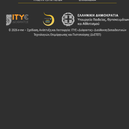
© 2026 e-me – Σχεδίαση, Ανάπτυξη και Λειτουργία: ΙΤΥΕ «Διόφαντος» Διεύθυνση Εκπαιδευτικών
Τεχνολογιών, Επιμόρφωσης και Πιστοποίησης (ΔιΕΤΕΠ)
ελών