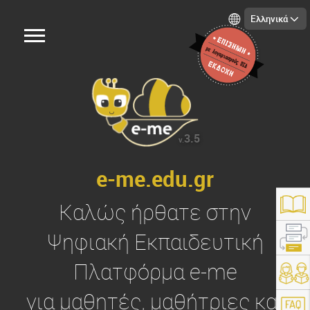
Ελληνικά
3.5
v.
e-me.edu.gr
Καλώς ήρθατε στην
Ψηφιακή Εκπαιδευτική
Πλατφόρμα
e-me
https://e-me.edu.gr/
για μαθητές, μαθήτριες και