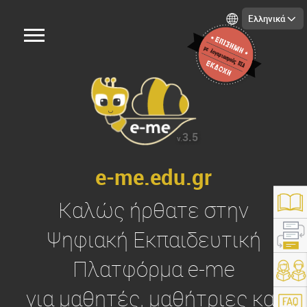
Ελληνικά
3.5
v.
e-me.edu.gr
Καλώς ήρθατε στην
Ψηφιακή Εκπαιδευτική
Πλατφόρμα
e-me
https://e-me.edu.gr/
για μαθητές, μαθήτριες και