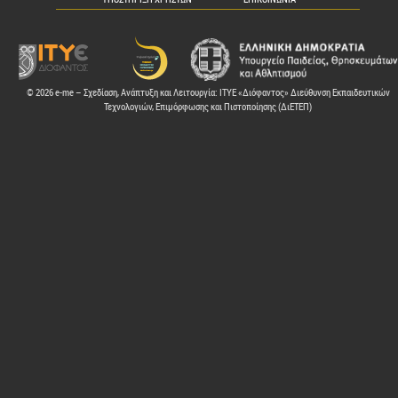
© 2026 e-me – Σχεδίαση, Ανάπτυξη και Λειτουργία: ΙΤΥΕ «Διόφαντος» Διεύθυνση Εκπαιδευτικών
Τεχνολογιών, Επιμόρφωσης και Πιστοποίησης (ΔιΕΤΕΠ)
ελών