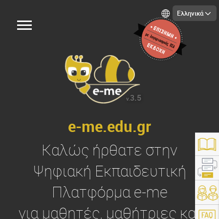
Ελληνικά
3.5
v.
e-me.edu.gr
Καλώς ήρθατε στην
Ψηφιακή Εκπαιδευτική
Πλατφόρμα
e-me
https://e-me.edu.gr/
για μαθητές, μαθήτριες και