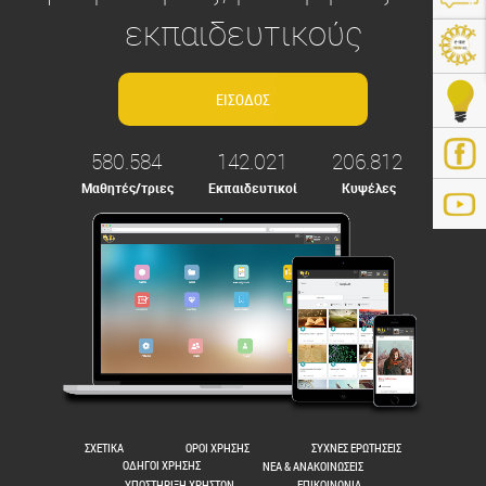
εκπαιδευτικούς
580.584
142.021
206.812
Μαθητές/τριες
Εκπαιδευτικοί
Κυψέλες
ps://e-me.edu.gr/
ΣΧΕΤΙΚΑ
ΟΡΟΙ ΧΡΗΣΗΣ
ΣΥΧΝΕΣ ΕΡΩΤΗΣΕΙΣ
ΟΔΗΓΟΙ ΧΡΗΣΗΣ
ΝΕΑ & ΑΝΑΚΟΙΝΩΣΕΙΣ
ΥΠΟΣΤΗΡΙΞΗ ΧΡΗΣΤΩΝ
ΕΠΙΚΟΙΝΩΝΙΑ