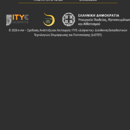
© 2026 e-me – Σχεδίαση, Ανάπτυξη και Λειτουργία: ΙΤΥΕ «Διόφαντος» Διεύθυνση Εκπαιδευτικών
Τεχνολογιών, Επιμόρφωσης και Πιστοποίησης (ΔιΕΤΕΠ)
ελών