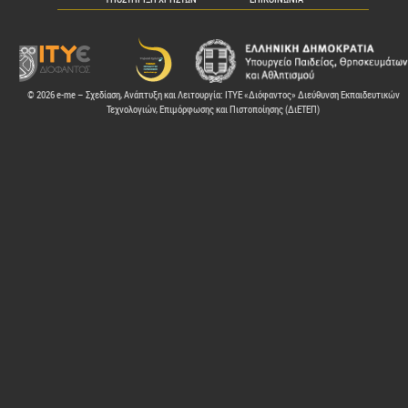
© 2026 e-me – Σχεδίαση, Ανάπτυξη και Λειτουργία: ΙΤΥΕ «Διόφαντος» Διεύθυνση Εκπαιδευτικών
Τεχνολογιών, Επιμόρφωσης και Πιστοποίησης (ΔιΕΤΕΠ)
ελών