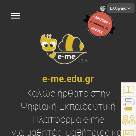
Ελληνικά
3.5
v.
e-me.edu.gr
Καλώς ήρθατε στην
Ψηφιακή Εκπαιδευτική
Πλατφόρμα
e-me
https://e-me.edu.gr/
για μαθητές, μαθήτριες και