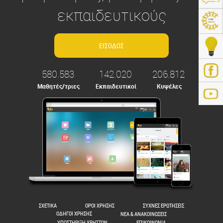
εκπαιδευτικούς
580.583
142.020
206.812
Μαθητές/τριες
Εκπαιδευτικοί
Κυψέλες
ps://e-me.edu.gr/
ΣΧΕΤΙΚΑ
ΟΡΟΙ ΧΡΗΣΗΣ
ΣΥΧΝΕΣ ΕΡΩΤΗΣΕΙΣ
ΟΔΗΓΟΙ ΧΡΗΣΗΣ
ΝΕΑ & ΑΝΑΚΟΙΝΩΣΕΙΣ
ΥΠΟΣΤΗΡΙΞΗ ΧΡΗΣΤΩΝ
ΕΠΙΚΟΙΝΩΝΙΑ