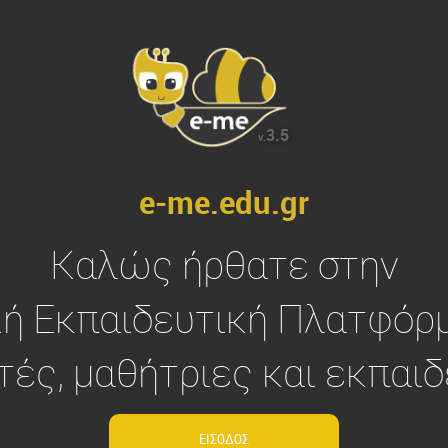
3.5
v.
e-me.edu.gr
Καλώς ήρθατε στην
ή Εκπαιδευτική Πλατφόρ
τές, μαθήτριες και εκπαι