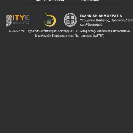
© 2026 e-me – Σχεδίαση, Ανάπτυξη και Λειτουργία: ΙΤΥΕ «Διόφαντος» Διεύθυνση Εκπαιδευτικών
Τεχνολογιών, Επιμόρφωσης και Πιστοποίησης (ΔιΕΤΕΠ)
ελών