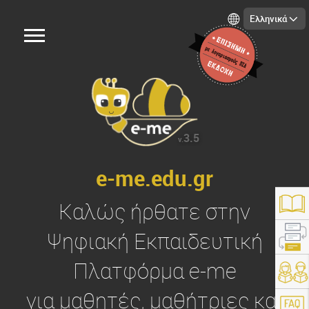
Ελληνικά
3.5
v.
e-me.edu.gr
Καλώς ήρθατε στην
Ψηφιακή Εκπαιδευτική
Πλατφόρμα
e-me
https://e-me.edu.gr/
για μαθητές, μαθήτριες και