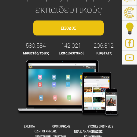
εκπαιδευτικούς
580.584
142.021
206.812
Μαθητές/τριες
Εκπαιδευτικοί
Κυψέλες
ps://e-me.edu.gr/
ΣΧΕΤΙΚΑ
ΟΡΟΙ ΧΡΗΣΗΣ
ΣΥΧΝΕΣ ΕΡΩΤΗΣΕΙΣ
ΟΔΗΓΟΙ ΧΡΗΣΗΣ
ΝΕΑ & ΑΝΑΚΟΙΝΩΣΕΙΣ
ΥΠΟΣΤΗΡΙΞΗ ΧΡΗΣΤΩΝ
ΕΠΙΚΟΙΝΩΝΙΑ