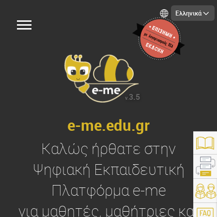
Ελληνικά
3.5
v.
e-me.edu.gr
Καλώς ήρθατε στην
Ψηφιακή Εκπαιδευτική
Πλατφόρμα
e-me
https://e-me.edu.gr/
για μαθητές, μαθήτριες και