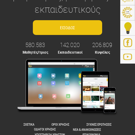
εκπαιδευτικούς
580.583
142.020
206.809
Μαθητές/τριες
Εκπαιδευτικοί
Κυψέλες
ps://e-me.edu.gr/
ΣΧΕΤΙΚΑ
ΟΡΟΙ ΧΡΗΣΗΣ
ΣΥΧΝΕΣ ΕΡΩΤΗΣΕΙΣ
ΟΔΗΓΟΙ ΧΡΗΣΗΣ
ΝΕΑ & ΑΝΑΚΟΙΝΩΣΕΙΣ
ΥΠΟΣΤΗΡΙΞΗ ΧΡΗΣΤΩΝ
ΕΠΙΚΟΙΝΩΝΙΑ