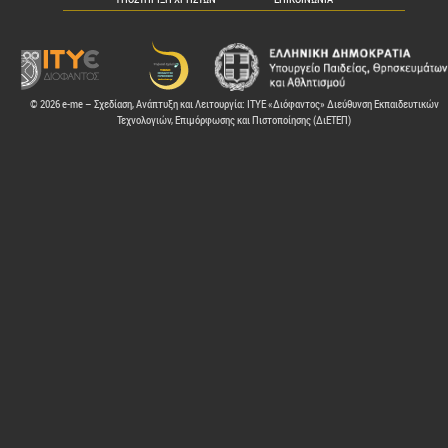
© 2026 e-me – Σχεδίαση, Ανάπτυξη και Λειτουργία: ΙΤΥΕ «Διόφαντος» Διεύθυνση Εκπαιδευτικών
Τεχνολογιών, Επιμόρφωσης και Πιστοποίησης (ΔιΕΤΕΠ)
ελών