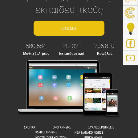
εκπαιδευτικούς
580.584
142.021
206.810
Μαθητές/τριες
Εκπαιδευτικοί
Κυψέλες
ps://e-me.edu.gr/
ΣΧΕΤΙΚΑ
ΟΡΟΙ ΧΡΗΣΗΣ
ΣΥΧΝΕΣ ΕΡΩΤΗΣΕΙΣ
ΟΔΗΓΟΙ ΧΡΗΣΗΣ
ΝΕΑ & ΑΝΑΚΟΙΝΩΣΕΙΣ
ΥΠΟΣΤΗΡΙΞΗ ΧΡΗΣΤΩΝ
ΕΠΙΚΟΙΝΩΝΙΑ