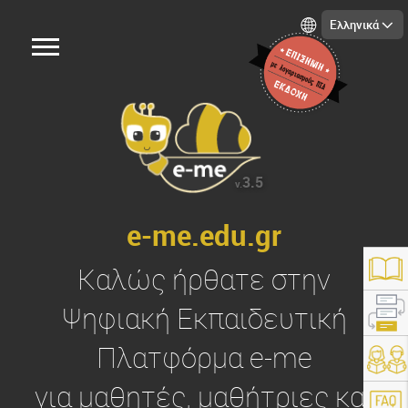
Ελληνικά
3.5
v.
e-me.edu.gr
Καλώς ήρθατε στην
Ψηφιακή Εκπαιδευτική
Πλατφόρμα
e-me
https://e-me.edu.gr/
για μαθητές, μαθήτριες και