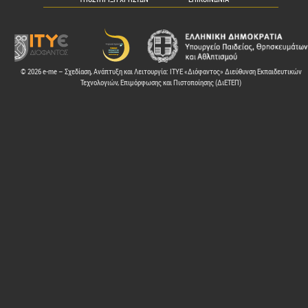
© 2026 e-me – Σχεδίαση, Ανάπτυξη και Λειτουργία: ΙΤΥΕ «Διόφαντος» Διεύθυνση Εκπαιδευτικών
Τεχνολογιών, Επιμόρφωσης και Πιστοποίησης (ΔιΕΤΕΠ)
ελών