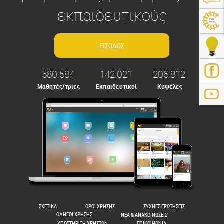
εκπαιδευτικούς
580.584
142.021
206.812
Μαθητές/τριες
Εκπαιδευτικοί
Κυψέλες
ps://e-me.edu.gr/
ΣΧΕΤΙΚΑ
ΟΡΟΙ ΧΡΗΣΗΣ
ΣΥΧΝΕΣ ΕΡΩΤΗΣΕΙΣ
ΟΔΗΓΟΙ ΧΡΗΣΗΣ
ΝΕΑ & ΑΝΑΚΟΙΝΩΣΕΙΣ
ΥΠΟΣΤΗΡΙΞΗ ΧΡΗΣΤΩΝ
ΕΠΙΚΟΙΝΩΝΙΑ