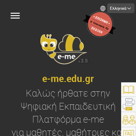
Ελληνικά
3.5
v.
e-me.edu.gr
Καλώς ήρθατε στην
Ψηφιακή Εκπαιδευτική
Πλατφόρμα
e-me
https://e-me.edu.gr/
για μαθητές, μαθήτριες και