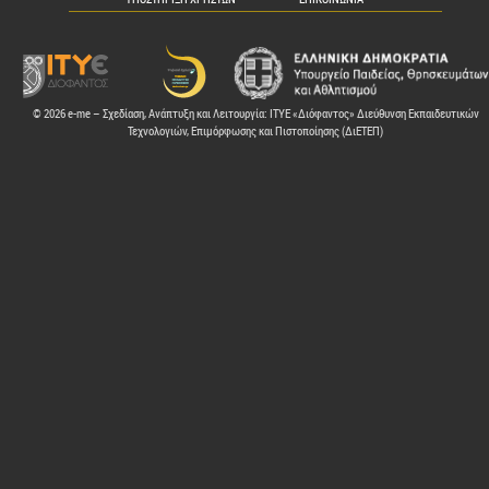
© 2026 e-me – Σχεδίαση, Ανάπτυξη και Λειτουργία: ΙΤΥΕ «Διόφαντος» Διεύθυνση Εκπαιδευτικών
Τεχνολογιών, Επιμόρφωσης και Πιστοποίησης (ΔιΕΤΕΠ)
ελών