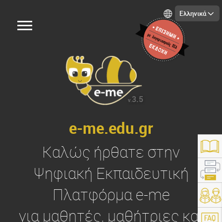
Ελληνικά
3.5
v.
e-me.edu.gr
Καλώς ήρθατε στην
Ψηφιακή Εκπαιδευτική
Πλατφόρμα
e-me
https://e-me.edu.gr/
για μαθητές, μαθήτριες και