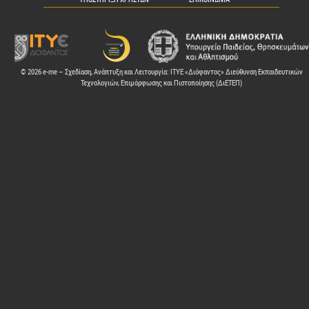
© 2026 e-me – Σχεδίαση, Ανάπτυξη και Λειτουργία: ΙΤΥΕ «Διόφαντος» Διεύθυνση Εκπαιδευτικών
Τεχνολογιών, Επιμόρφωσης και Πιστοποίησης (ΔιΕΤΕΠ)
ελών