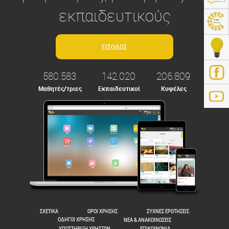
εκπαιδευτικούς
580.583
142.020
206.809
Μαθητές/τριες
Εκπαιδευτικοί
Κυψέλες
ps://e-me.edu.gr/
ΣΧΕΤΙΚΑ
ΟΡΟΙ ΧΡΗΣΗΣ
ΣΥΧΝΕΣ ΕΡΩΤΗΣΕΙΣ
ΟΔΗΓΟΙ ΧΡΗΣΗΣ
ΝΕΑ & ΑΝΑΚΟΙΝΩΣΕΙΣ
ΥΠΟΣΤΗΡΙΞΗ ΧΡΗΣΤΩΝ
ΕΠΙΚΟΙΝΩΝΙΑ