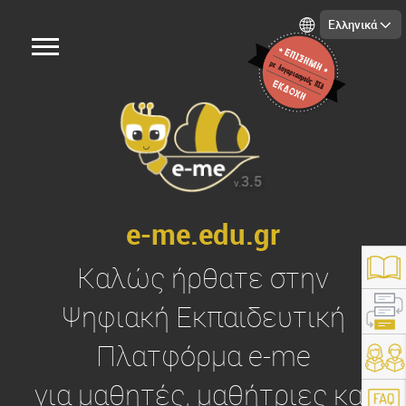
Ελληνικά
3.5
v.
e-me.edu.gr
Καλώς ήρθατε στην
Ψηφιακή Εκπαιδευτική
Πλατφόρμα
e-me
https://e-me.edu.gr/
για μαθητές, μαθήτριες και