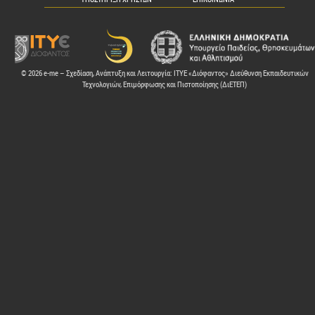
© 2026 e-me – Σχεδίαση, Ανάπτυξη και Λειτουργία: ΙΤΥΕ «Διόφαντος» Διεύθυνση Εκπαιδευτικών
Τεχνολογιών, Επιμόρφωσης και Πιστοποίησης (ΔιΕΤΕΠ)
ελών