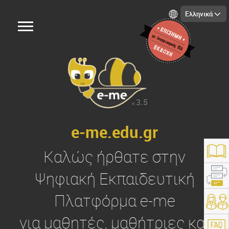
Ελληνικά
3.5
v.
e-me.edu.gr
Καλώς ήρθατε στην
Ψηφιακή Εκπαιδευτική
Πλατφόρμα
e-me
https://e-me.edu.gr/
για μαθητές, μαθήτριες και