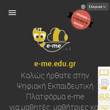
Ελληνικά
3.5
v.
e-me.edu.gr
Καλώς ήρθατε στην
Ψηφιακή Εκπαιδευτική
Πλατφόρμα
e-me
https://e-me.edu.gr/
για μαθητές, μαθήτριες και