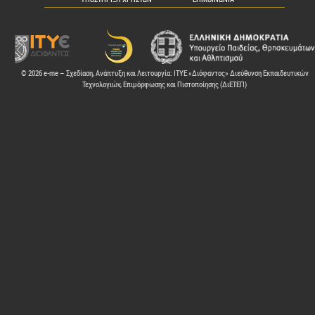
© 2026 e-me – Σχεδίαση, Ανάπτυξη και Λειτουργία: ΙΤΥΕ «Διόφαντος» Διεύθυνση Εκπαιδευτικών
Τεχνολογιών, Επιμόρφωσης και Πιστοποίησης (ΔιΕΤΕΠ)
ελών