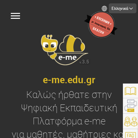
Ελληνικά
3.5
v.
e-me.edu.gr
Καλώς ήρθατε στην
Ψηφιακή Εκπαιδευτική
Πλατφόρμα
e-me
https://e-me.edu.gr/
για μαθητές, μαθήτριες και