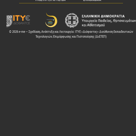
© 2026 e-me – Σχεδίαση, Ανάπτυξη και Λειτουργία: ΙΤΥΕ «Διόφαντος» Διεύθυνση Εκπαιδευτικών
Τεχνολογιών, Επιμόρφωσης και Πιστοποίησης (ΔιΕΤΕΠ)
ελών