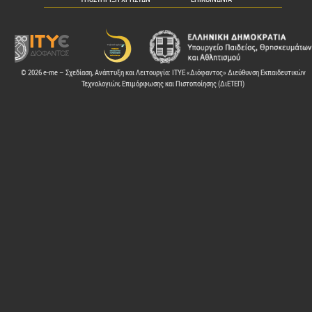
© 2026 e-me – Σχεδίαση, Ανάπτυξη και Λειτουργία: ΙΤΥΕ «Διόφαντος» Διεύθυνση Εκπαιδευτικών
Τεχνολογιών, Επιμόρφωσης και Πιστοποίησης (ΔιΕΤΕΠ)
ελών