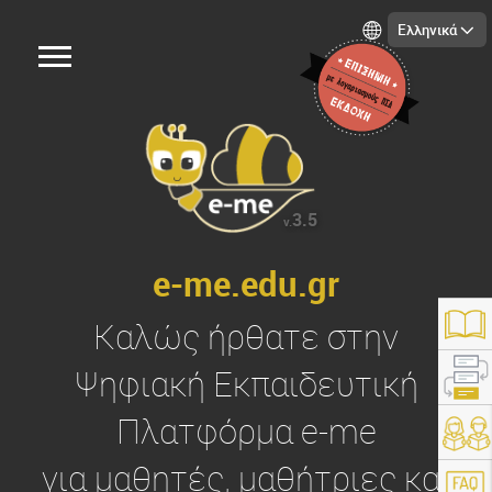
Ελληνικά
3.5
v.
e-me.edu.gr
Καλώς ήρθατε στην
Ψηφιακή Εκπαιδευτική
Πλατφόρμα
e-me
https://e-me.edu.gr/
για μαθητές, μαθήτριες και