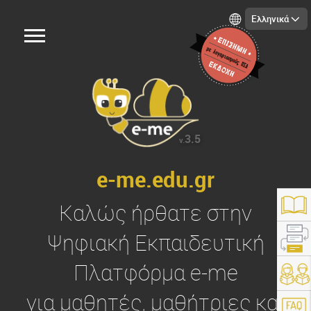
Ελληνικά
3.5
v.
e-me.edu.gr
Καλώς ήρθατε στην
Ψηφιακή Εκπαιδευτική
Πλατφόρμα
e-me
https://e-me.edu.gr/
για μαθητές, μαθήτριες και