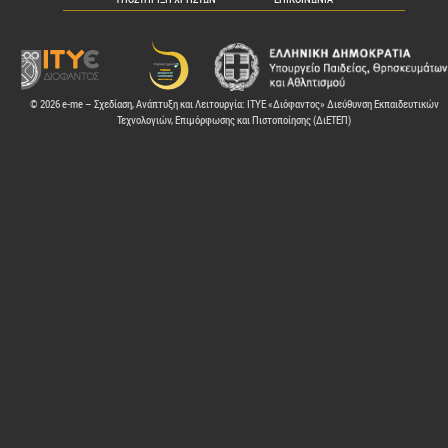
© 2026 e-me – Σχεδίαση, Ανάπτυξη και Λειτουργία: ΙΤΥΕ «Διόφαντος» Διεύθυνση Εκπαιδευτικών
Τεχνολογιών, Επιμόρφωσης και Πιστοποίησης (ΔιΕΤΕΠ)
ελών