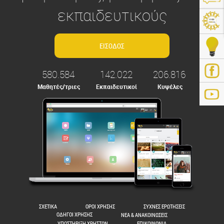
εκπαιδευτικούς
580.584
142.022
206.816
Μαθητές/τριες
Εκπαιδευτικοί
Κυψέλες
ps://e-me.edu.gr/
ΣΧΕΤΙΚΑ
ΟΡΟΙ ΧΡΗΣΗΣ
ΣΥΧΝΕΣ ΕΡΩΤΗΣΕΙΣ
ΟΔΗΓΟΙ ΧΡΗΣΗΣ
ΝΕΑ & ΑΝΑΚΟΙΝΩΣΕΙΣ
ΥΠΟΣΤΗΡΙΞΗ ΧΡΗΣΤΩΝ
ΕΠΙΚΟΙΝΩΝΙΑ